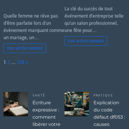
La clé du succès de tout
Quelle femme ne rêve pas
événement d’entreprise telle
d’être parfaite lors d’un
qu’un salon professionnel,
évènement marquant comme
une fête pour…
un mariage, un…
Voir article complet
Voir article complet
P
1
2
…
129
»
a
N
g
e
e:
x
t
SANTÉ
PRATIQUE
Écriture
Explication
expressive :
du code
comment
défaut df053 :
libérer votre
causes