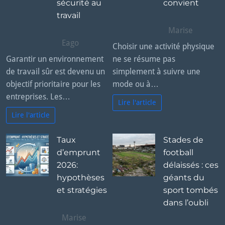
sécurité au
convient
travail
Marise
Eago
Choisir une activité physique
Garantir un environnement
ne se résume pas
de travail sûr est devenu un
simplement à suivre une
objectif prioritaire pour les
mode ou à…
entreprises. Les…
Lire l'article
Lire l'article
Taux
Stades de
d’emprunt
football
2026:
délaissés : ces
hypothèses
géants du
et stratégies
sport tombés
dans l’oubli
Marise