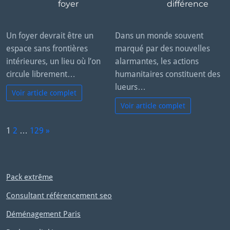
foyer
différence
Un foyer devrait être un
Dans un monde souvent
espace sans frontières
marqué par des nouvelles
intérieures, un lieu où l’on
alarmantes, les actions
circule librement…
humanitaires constituent des
lueurs…
Voir article complet
Voir article complet
P
1
2
…
129
»
a
N
g
e
e:
x
Pack extrême
t
Consultant référencement seo
Déménagement Paris