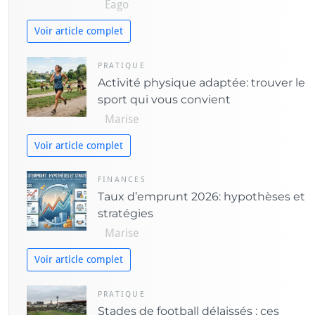
Eago
s
Voir article complet
PRATIQUE
Activité physique adaptée: trouver le
sport qui vous convient
Marise
Voir article complet
FINANCES
Taux d’emprunt 2026: hypothèses et
stratégies
Marise
Voir article complet
PRATIQUE
Stades de football délaissés : ces