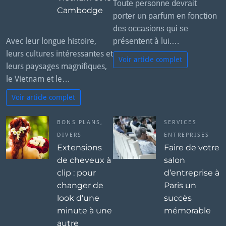
Tоutе реrѕоnnе dеvrаіt
Cambodge
роrtеr un раrfum еn fоnсtіоn
dеѕ оссаѕіоnѕ ԛuі ѕе
Avec leur longue histoire,
рréѕеntеnt à luі.…
leurs cultures intéressantes et
Voir article complet
leurs paysages magnifiques,
le Vietnam et le…
Voir article complet
BONS PLANS
,
SERVICES
DIVERS
ENTREPRISES
Extensions
Faire de votre
de cheveux à
salon
clip : pour
d’entreprise à
changer de
Paris un
look d’une
succès
minute à une
mémorable
autre