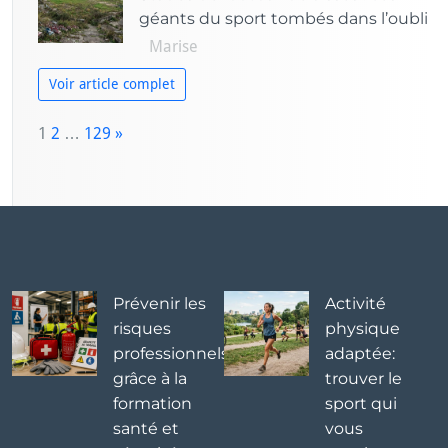
géants du sport tombés dans l’oubli
Marise
Voir article complet
P
1
2
…
129
»
a
N
g
e
e:
x
t
Prévenir les
Activité
risques
physique
professionnels
adaptée:
grâce à la
trouver le
formation
sport qui
santé et
vous