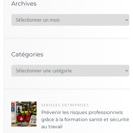
Archives
A
r
c
h
i
Catégories
v
e
C
s
a
t
é
g
o
SERVICES ENTREPRISES
Prévenir les risques professionnels
r
grâce à la formation santé et sécurité
i
au travail
e