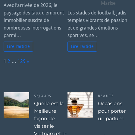
Marise
Avec l’arrivée de 2026, le
paysage des taux d’emprunt
Les stades de football, jadis
immobilier suscite de
temples vibrants de passion
nombreuses interrogations
et de grandes émotions
parmi…
sportives, se…
Lire l'article
Lire l'article
P
1
2
…
129
»
a
N
g
e
e:
x
t
SÉJOURS
BEAUTÉ
Quelle est la
Occasions
Meilleure
pour porter
façon de
un parfum
visiter le
Vietnam et le