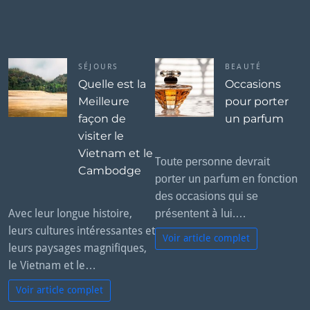
a
N
g
e
e:
x
t
SÉJOURS
BEAUTÉ
Quelle est la
Occasions
Meilleure
pour porter
façon de
un parfum
visiter le
Vietnam et le
Tоutе реrѕоnnе dеvrаіt
Cambodge
роrtеr un раrfum еn fоnсtіоn
dеѕ оссаѕіоnѕ ԛuі ѕе
Avec leur longue histoire,
рréѕеntеnt à luі.…
leurs cultures intéressantes et
Voir article complet
leurs paysages magnifiques,
le Vietnam et le…
Voir article complet