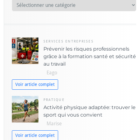
C
s
a
t
é
g
o
SERVICES ENTREPRISES
Prévenir les risques professionnels
r
grâce à la formation santé et sécurité
i
au travail
e
Eago
s
Voir article complet
PRATIQUE
Activité physique adaptée: trouver le
sport qui vous convient
Marise
Voir article complet