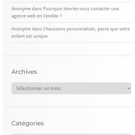
Anonyme
dans
Pourquoi devriez-vous contacter une
agence web en Vendée ?
Anonyme
dans
Chaussons personnalisés, parce que votre
enfant est unique
Archives
A
r
c
h
i
Catégories
v
e