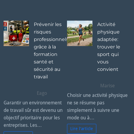
t
Prévenir les
Activité
risques
physique
professionnels
adaptée:
grâce à la
trouver le
formation
sport qui
santé et
vous
sécurité au
convient
travail
Marise
Eago
Choisir une activité physique
Garantir un environnement
ne se résume pas
de travail sûr est devenu un
simplement à suivre une
objectif prioritaire pour les
mode ou à…
entreprises. Les…
Lire l'article