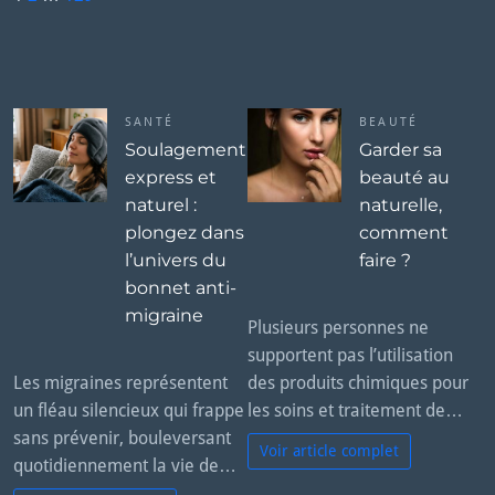
a
N
g
e
e:
x
t
SANTÉ
BEAUTÉ
Soulagement
Garder sa
express et
beauté au
naturel :
naturelle,
plongez dans
comment
l’univers du
faire ?
bonnet anti-
migraine
Plusieurs personnes ne
supportent pas l’utilisation
Les migraines représentent
des produits chimiques pour
un fléau silencieux qui frappe
les soins et traitement de…
sans prévenir, bouleversant
Voir article complet
quotidiennement la vie de…