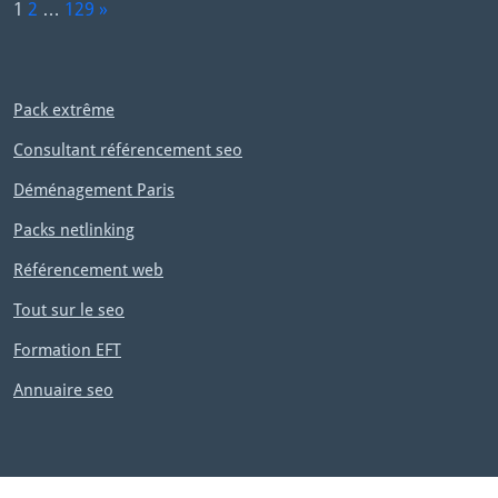
P
1
2
…
129
»
a
N
g
e
e:
x
Pack extrême
t
Consultant référencement seo
Déménagement Paris
Packs netlinking
Référencement web
Tout sur le seo
Formation EFT
Annuaire seo