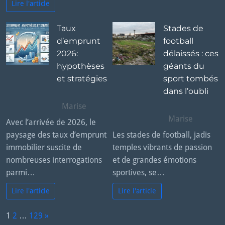
Lire l'article
Taux
Stades de
d’emprunt
football
2026:
délaissés : ces
hypothèses
géants du
et stratégies
sport tombés
dans l’oubli
Marise
Marise
Avec l’arrivée de 2026, le
paysage des taux d’emprunt
Les stades de football, jadis
immobilier suscite de
temples vibrants de passion
nombreuses interrogations
et de grandes émotions
parmi…
sportives, se…
Lire l'article
Lire l'article
P
1
2
…
129
»