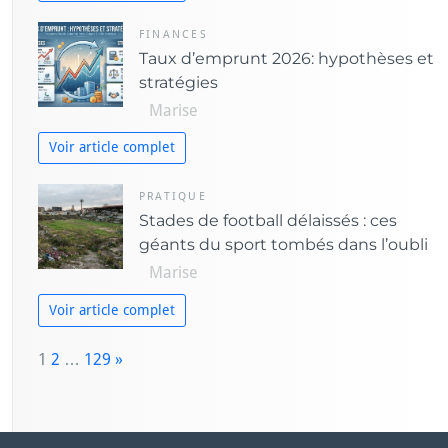
FINANCES
Taux d’emprunt 2026: hypothèses et
stratégies
Marise
Voir article complet
PRATIQUE
Stades de football délaissés : ces
géants du sport tombés dans l’oubli
Marise
Voir article complet
P
1
2
…
129
»
a
N
g
e
e:
x