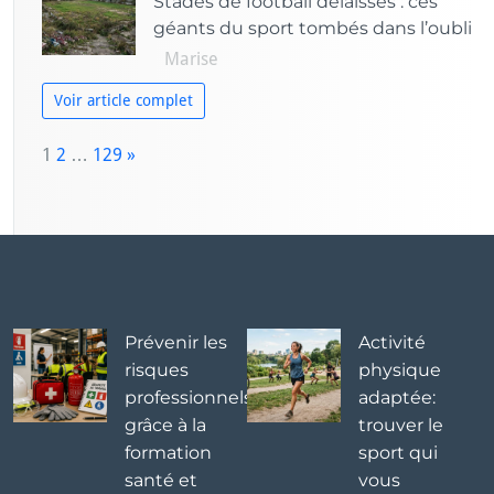
Stades de football délaissés : ces
géants du sport tombés dans l’oubli
Marise
Voir article complet
P
1
2
…
129
»
a
N
g
e
e:
x
t
Prévenir les
Activité
risques
physique
professionnels
adaptée:
grâce à la
trouver le
formation
sport qui
santé et
vous