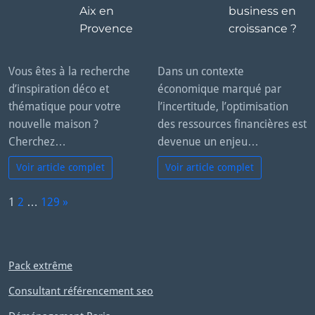
Aix en
business en
Provence
croissance ?
Vous êtes à la recherche
Dans un contexte
d’inspiration déco et
économique marqué par
thématique pour votre
l’incertitude, l’optimisation
nouvelle maison ?
des ressources financières est
Cherchez…
devenue un enjeu…
Voir article complet
Voir article complet
P
1
2
…
129
»
a
N
g
e
e:
x
Pack extrême
t
Consultant référencement seo