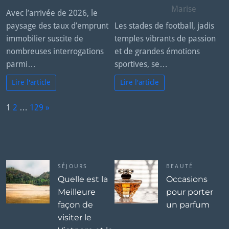
Marise
Avec l’arrivée de 2026, le
paysage des taux d’emprunt
Les stades de football, jadis
immobilier suscite de
temples vibrants de passion
nombreuses interrogations
et de grandes émotions
parmi…
sportives, se…
Lire l'article
Lire l'article
P
1
2
…
129
»
a
N
g
e
e:
x
t
SÉJOURS
BEAUTÉ
Quelle est la
Occasions
Meilleure
pour porter
façon de
un parfum
visiter le