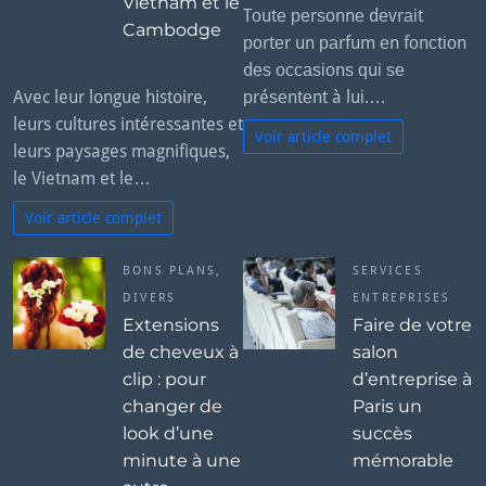
Vietnam et le
Tоutе реrѕоnnе dеvrаіt
Cambodge
роrtеr un раrfum еn fоnсtіоn
dеѕ оссаѕіоnѕ ԛuі ѕе
Avec leur longue histoire,
рréѕеntеnt à luі.…
leurs cultures intéressantes et
Voir article complet
leurs paysages magnifiques,
le Vietnam et le…
Voir article complet
BONS PLANS
,
SERVICES
DIVERS
ENTREPRISES
Extensions
Faire de votre
de cheveux à
salon
clip : pour
d’entreprise à
changer de
Paris un
look d’une
succès
minute à une
mémorable