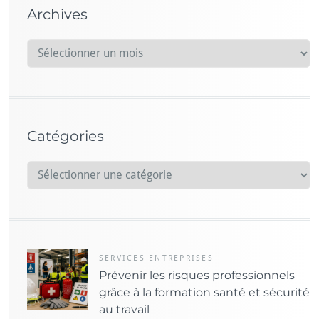
Archives
A
r
c
h
i
Catégories
v
e
C
s
a
t
é
g
o
SERVICES ENTREPRISES
Prévenir les risques professionnels
r
grâce à la formation santé et sécurité
i
au travail
e