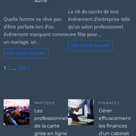
autre
La clé du succès de tout
Quelle femme ne rêve pas
événement d’entreprise telle
d’être parfaite lors d’un
qu’un salon professionnel,
évènement marquant comme
une fête pour…
un mariage, un…
Voir article complet
Voir article complet
P
1
2
…
129
»
a
N
g
e
e:
x
t
PRATIQUE
FINANCES
Les
Gérer
professionnels
efficacement
de la carte
les finances
grise en ligne
d’un cabinet