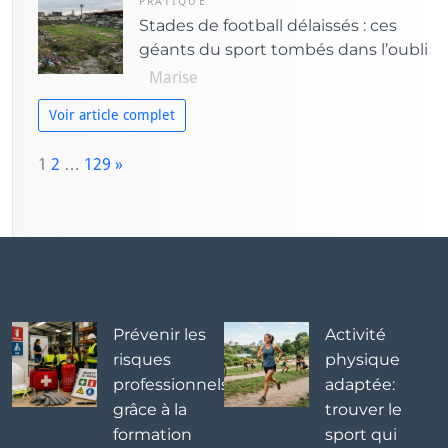
PRATIQUE
Stades de football délaissés : ces
géants du sport tombés dans l’oubli
Marise
Voir article complet
P
1
2
…
129
»
a
N
g
e
e:
x
t
Prévenir les
Activité
risques
physique
professionnels
adaptée:
grâce à la
trouver le
formation
sport qui