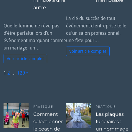
minute à une
mémorable
autre
La clé du succès de tout
Quelle femme ne rêve pas
événement d’entreprise telle
d’être parfaite lors d’un
qu’un salon professionnel,
évènement marquant comme
une fête pour…
un mariage, un…
Voir article complet
Voir article complet
P
1
2
…
129
»
a
N
g
e
e:
x
t
PRATIQUE
PRATIQUE
Comment
Les plaques
sélectionner
funéraires :
le coach de
un hommage