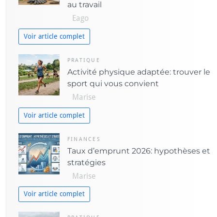
au travail
e
Eago
s
Voir article complet
PRATIQUE
Activité physique adaptée: trouver le
sport qui vous convient
Marise
Voir article complet
FINANCES
Taux d’emprunt 2026: hypothèses et
stratégies
Marise
Voir article complet