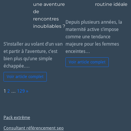
une aventure
routine idéale
de
rencontres
Depuis plusieurs années, la
inoubliables ?
maternité active s’impose
comme une tendance
S’installer au volant d’un van
majeure pour les femmes
et partir à l’aventure, c’est
enceintes…
bien plus qu’une simple
Voir article complet
échappée.…
Voir article complet
P
1
2
…
129
»
a
N
g
e
e:
x
Pack extrême
t
Consultant référencement seo