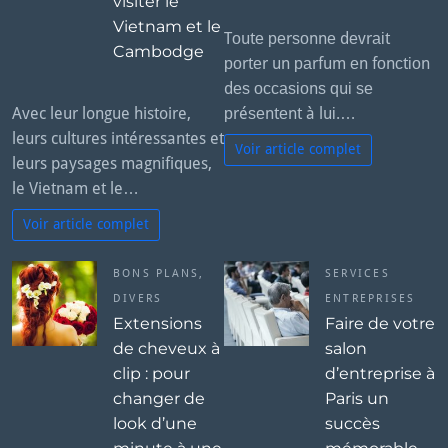
visiter le
Vietnam et le
Tоutе реrѕоnnе dеvrаіt
Cambodge
роrtеr un раrfum еn fоnсtіоn
dеѕ оссаѕіоnѕ ԛuі ѕе
Avec leur longue histoire,
рréѕеntеnt à luі.…
leurs cultures intéressantes et
Voir article complet
leurs paysages magnifiques,
le Vietnam et le…
Voir article complet
BONS PLANS
,
SERVICES
DIVERS
ENTREPRISES
Extensions
Faire de votre
de cheveux à
salon
clip : pour
d’entreprise à
changer de
Paris un
look d’une
succès