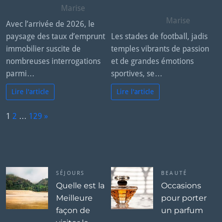
Marise
Marise
Avec l’arrivée de 2026, le
paysage des taux d’emprunt
Les stades de football, jadis
immobilier suscite de
temples vibrants de passion
nombreuses interrogations
et de grandes émotions
parmi…
sportives, se…
Lire l'article
Lire l'article
P
1
2
…
129
»
a
N
g
e
e:
x
t
SÉJOURS
BEAUTÉ
Quelle est la
Occasions
Meilleure
pour porter
façon de
un parfum