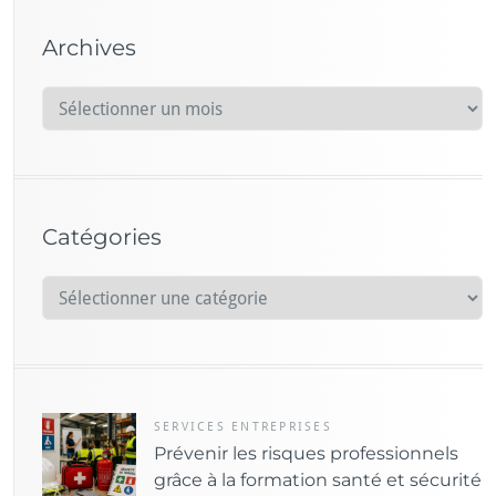
Archives
A
r
c
h
i
Catégories
v
e
C
s
a
t
é
g
o
SERVICES ENTREPRISES
Prévenir les risques professionnels
r
grâce à la formation santé et sécurité
i