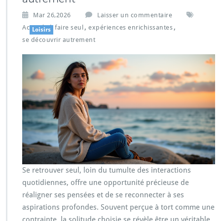
Mar 26,2026
Laisser un commentaire
,
,
Activités à faire seul
expériences enrichissantes
Loisirs
se découvrir autrement
Se retrouver seul, loin du tumulte des interactions
quotidiennes, offre une opportunité précieuse de
réaligner ses pensées et de se reconnecter à ses
aspirations profondes. Souvent perçue à tort comme une
contrainte, la solitude choisie se révèle être un véritable