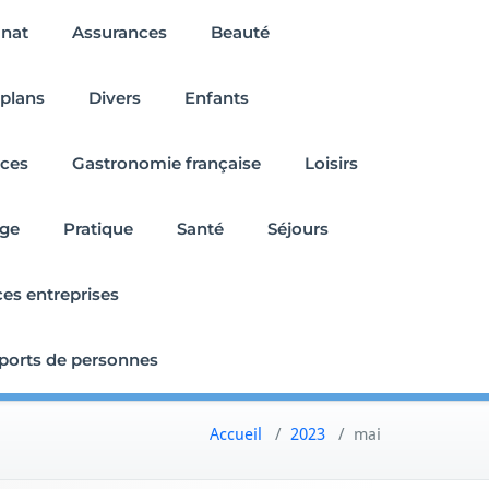
anat
Assurances
Beauté
plans
Divers
Enfants
nces
Gastronomie française
Loisirs
age
Pratique
Santé
Séjours
ces entreprises
ports de personnes
Accueil
/
2023
/
mai