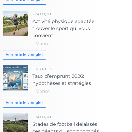
PRATIQUE
Activité physique adaptée:
trouver le sport qui vous
convient
Marise
Voir article complet
FINANCES
Taux d’emprunt 2026:
hypothèses et stratégies
Marise
Voir article complet
PRATIQUE
Stades de football délaissés :
ces géants du sport tombés