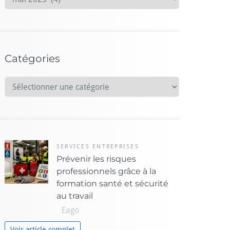
r
c
h
i
Catégories
v
e
C
s
a
t
é
g
o
SERVICES ENTREPRISES
Prévenir les risques
r
professionnels grâce à la
i
formation santé et sécurité
e
au travail
s
Eago
Voir article complet