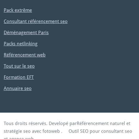
e:
x
Pack extrême
t
Consultant référencement seo
Déménagement Paris
Packs netlinking
Référencement web
Tout sur le seo
Formation EFT
Annuaire seo
Tous droits réservés. Developé par
Référencement naturel et
stratégie seo avec fotoweb
.
Outil SEO pour consultant seo
et agence web.