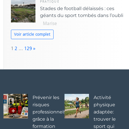
PRATIQUE
Stades de football délaissés : ces
géants du sport tombés dans l’oubli
Marise
Voir article complet
P
1
2
…
129
»
a
N
g
e
e:
x
t
Prévenir les
Activité
risques
physique
professionnels
adaptée:
grâce à la
trouver le
formation
sport qui