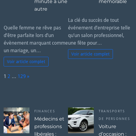
minute à une
mémorable
autre
La clé du succès de tout
Quelle femme ne rêve pas
événement d’entreprise telle
d’être parfaite lors d’un
qu’un salon professionnel,
évènement marquant comme
une fête pour…
un mariage, un…
Voir article complet
Voir article complet
P
1
2
…
129
»
a
N
g
e
e:
x
t
FINANCES
TRANSPORTS
Médecins et
DE PERSONNES
professions
Voiture
libérales :
d’occasion :