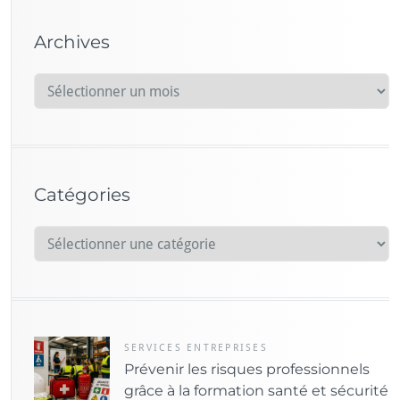
Archives
A
r
c
h
i
Catégories
v
e
C
s
a
t
é
g
o
SERVICES ENTREPRISES
Prévenir les risques professionnels
r
grâce à la formation santé et sécurité
i