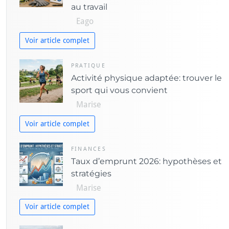
au travail
e
Eago
s
Voir article complet
PRATIQUE
Activité physique adaptée: trouver le
sport qui vous convient
Marise
Voir article complet
FINANCES
Taux d’emprunt 2026: hypothèses et
stratégies
Marise
Voir article complet