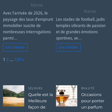
Marise
Marise
Avec l’arrivée de 2026, le
paysage des taux d’emprunt
Les stades de football, jadis
immobilier suscite de
temples vibrants de passion
nombreuses interrogations
et de grandes émotions
parmi…
sportives, se…
Lire l'article
Lire l'article
P
1
2
…
129
»
a
N
g
e
e:
x
t
SÉJOURS
BEAUTÉ
Quelle est la
Occasions
Meilleure
pour porter
façon de
un parfum