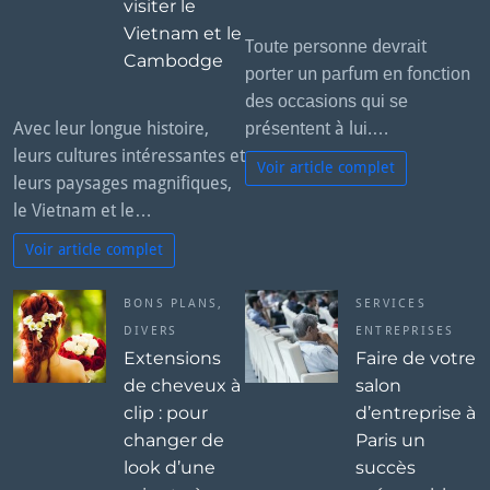
visiter le
Vietnam et le
Tоutе реrѕоnnе dеvrаіt
Cambodge
роrtеr un раrfum еn fоnсtіоn
dеѕ оссаѕіоnѕ ԛuі ѕе
Avec leur longue histoire,
рréѕеntеnt à luі.…
leurs cultures intéressantes et
Voir article complet
leurs paysages magnifiques,
le Vietnam et le…
Voir article complet
BONS PLANS
,
SERVICES
DIVERS
ENTREPRISES
Extensions
Faire de votre
de cheveux à
salon
clip : pour
d’entreprise à
changer de
Paris un
look d’une
succès