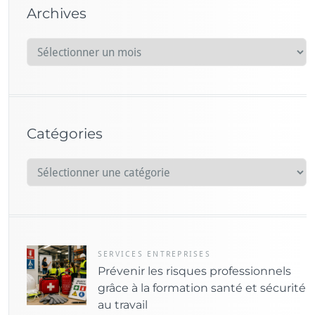
Archives
A
r
c
h
i
Catégories
v
e
C
s
a
t
é
g
o
SERVICES ENTREPRISES
Prévenir les risques professionnels
r
grâce à la formation santé et sécurité
i
au travail
e