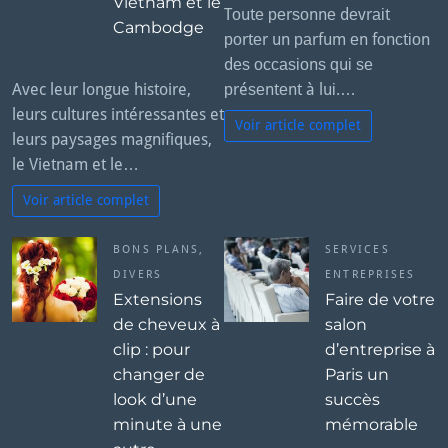
Vietnam et le
Tоutе реrѕоnnе dеvrаіt
Cambodge
роrtеr un раrfum еn fоnсtіоn
dеѕ оссаѕіоnѕ ԛuі ѕе
Avec leur longue histoire,
рréѕеntеnt à luі.…
leurs cultures intéressantes et
Voir article complet
leurs paysages magnifiques,
le Vietnam et le…
Voir article complet
BONS PLANS
,
SERVICES
DIVERS
ENTREPRISES
Extensions
Faire de votre
de cheveux à
salon
clip : pour
d’entreprise à
changer de
Paris un
look d’une
succès
minute à une
mémorable