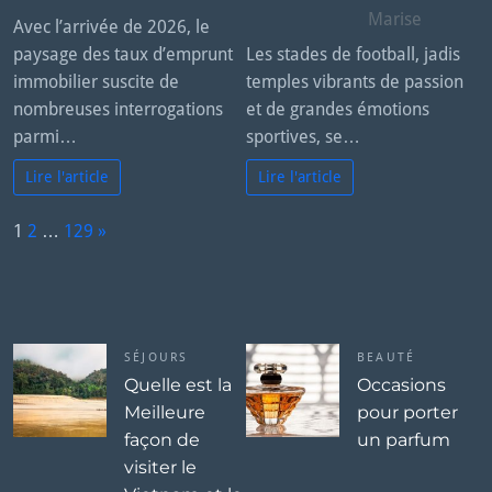
Marise
Avec l’arrivée de 2026, le
paysage des taux d’emprunt
Les stades de football, jadis
immobilier suscite de
temples vibrants de passion
nombreuses interrogations
et de grandes émotions
parmi…
sportives, se…
Lire l'article
Lire l'article
P
1
2
…
129
»
a
N
g
e
e:
x
t
SÉJOURS
BEAUTÉ
Quelle est la
Occasions
Meilleure
pour porter
façon de
un parfum
visiter le