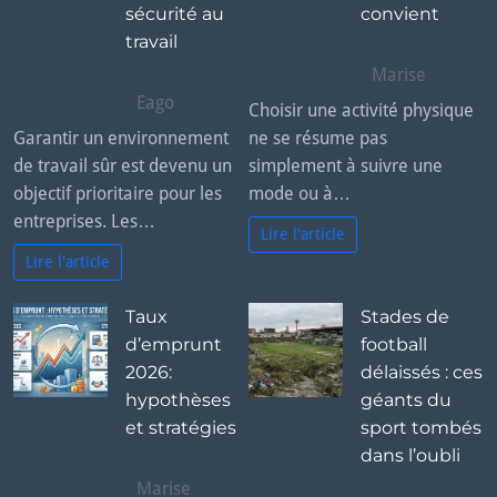
sécurité au
convient
travail
Marise
Eago
Choisir une activité physique
Garantir un environnement
ne se résume pas
de travail sûr est devenu un
simplement à suivre une
objectif prioritaire pour les
mode ou à…
entreprises. Les…
Lire l'article
Lire l'article
Taux
Stades de
d’emprunt
football
2026:
délaissés : ces
hypothèses
géants du
et stratégies
sport tombés
dans l’oubli
Marise