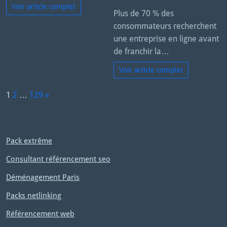
Voir article complet
Plus de 70 % des
consommateurs recherchent
une entreprise en ligne avant
de franchir la…
Voir article complet
P
1
2
…
129
»
a
N
g
e
e:
x
Pack extrême
t
Consultant référencement seo
Déménagement Paris
Packs netlinking
Référencement web