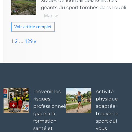
Stades de football délaissés : ces
géants du sport tombés dans l’oubli
Marise
Voir article complet
P
1
2
…
129
»
a
N
g
e
e:
x
t
Prévenir les
Activité
risques
physique
professionnels
adaptée:
grâce à la
trouver le
formation
sport qui
santé et
vous