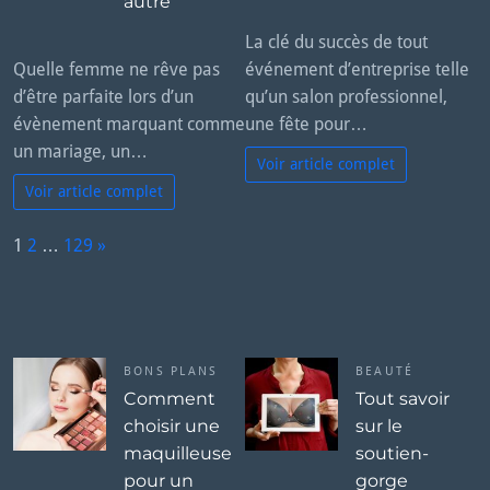
autre
La clé du succès de tout
Quelle femme ne rêve pas
événement d’entreprise telle
d’être parfaite lors d’un
qu’un salon professionnel,
évènement marquant comme
une fête pour…
un mariage, un…
Voir article complet
Voir article complet
P
1
2
…
129
»
a
N
g
e
e:
x
t
BONS PLANS
BEAUTÉ
Comment
Tout savoir
choisir une
sur le
maquilleuse
soutien-
pour un
gorge