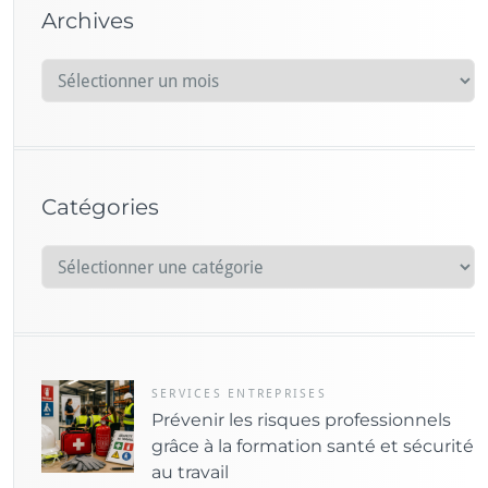
Archives
A
r
c
h
i
Catégories
v
e
C
s
a
t
é
g
o
SERVICES ENTREPRISES
Prévenir les risques professionnels
r
grâce à la formation santé et sécurité
i
au travail
e