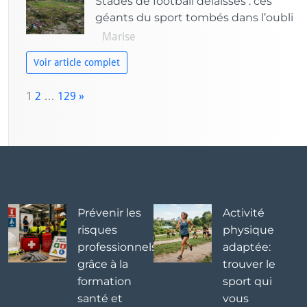
Stades de football délaissés : ces
géants du sport tombés dans l’oubli
Marise
Voir article complet
P
1
2
…
129
»
a
N
g
e
e:
x
t
Prévenir les
Activité
risques
physique
professionnels
adaptée:
grâce à la
trouver le
formation
sport qui
santé et
vous