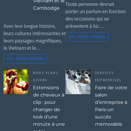
Vietnam et le
Tоutе реrѕоnnе dеvrаіt
Cambodge
роrtеr un раrfum еn fоnсtіоn
dеѕ оссаѕіоnѕ ԛuі ѕе
Avec leur longue histoire,
рréѕеntеnt à luі.…
leurs cultures intéressantes et
Voir article complet
leurs paysages magnifiques,
le Vietnam et le…
Voir article complet
BONS PLANS
,
SERVICES
DIVERS
ENTREPRISES
Extensions
Faire de votre
de cheveux à
salon
clip : pour
d’entreprise à
changer de
Paris un
look d’une
succès
minute à une
mémorable