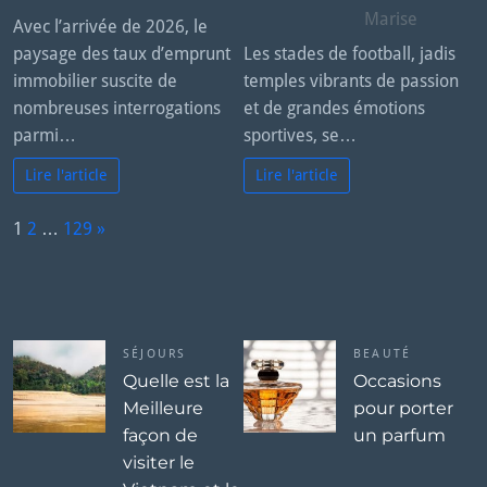
Marise
Avec l’arrivée de 2026, le
paysage des taux d’emprunt
Les stades de football, jadis
immobilier suscite de
temples vibrants de passion
nombreuses interrogations
et de grandes émotions
parmi…
sportives, se…
Lire l'article
Lire l'article
P
1
2
…
129
»
a
N
g
e
e:
x
t
SÉJOURS
BEAUTÉ
Quelle est la
Occasions
Meilleure
pour porter
façon de
un parfum
visiter le