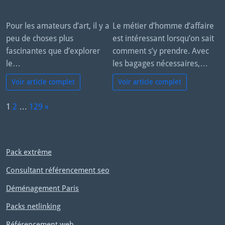
Pour les amateurs d’art, il y a
Le métier d’homme d’affaire
peu de choses plus
est intéressant lorsqu’on sait
fascinantes que d’explorer
comment s’y prendre. Avec
le…
les bagages nécessaires,…
Voir article complet
Voir article complet
P
1
2
…
129
»
a
N
g
e
e:
x
Pack extrême
t
Consultant référencement seo
Déménagement Paris
Packs netlinking
Référencement web