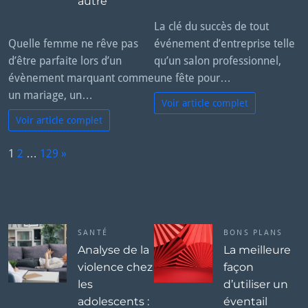
autre
La clé du succès de tout
Quelle femme ne rêve pas
événement d’entreprise telle
d’être parfaite lors d’un
qu’un salon professionnel,
évènement marquant comme
une fête pour…
un mariage, un…
Voir article complet
Voir article complet
P
1
2
…
129
»
a
N
g
e
e:
x
t
SANTÉ
BONS PLANS
Analyse de la
La meilleure
violence chez
façon
les
d’utiliser un
adolescents :
éventail