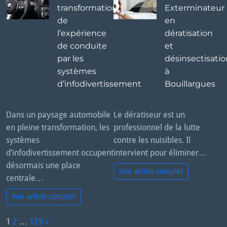
transformation
Exterminateur
de
en
l’expérience
dératisation
de conduite
et
par les
désinsectisatio
systèmes
à
d’infodivertissement
Bouillargues
Dans un paysage automobile
Le dératiseur est un
en pleine transformation, les
professionnel de la lutte
systèmes
contre les nuisibles. Il
d’infodivertissement occupent
intervient pour éliminer…
désormais une place
Voir article complet
centrale…
Voir article complet
P
1
2
…
129
»