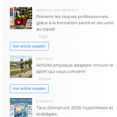
g
o
SERVICES ENTREPRISES
Prévenir les risques professionnels
r
grâce à la formation santé et sécurité
i
au travail
e
Eago
s
Voir article complet
PRATIQUE
Activité physique adaptée: trouver le
sport qui vous convient
Marise
Voir article complet
FINANCES
Taux d’emprunt 2026: hypothèses et
stratégies