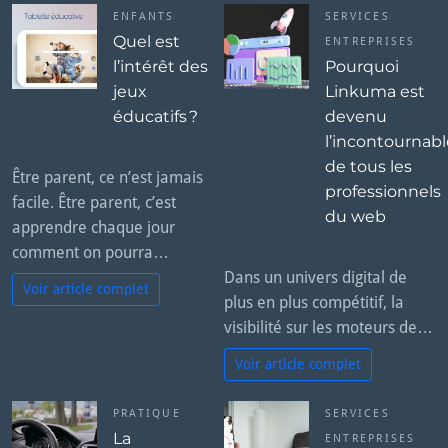
ENFANTS
SERVICES
Quel est
ENTREPRISES
l’intérêt des
Pourquoi
jeux
Linkuma est
éducatifs ?
devenu
l’incontournabl
de tous les
Être parent, ce n’est jamais
professionnels
facile. Être parent, c’est
du web
apprendre chaque jour
comment on pourra…
Dans un univers digital de
Voir article complet
plus en plus compétitif, la
visibilité sur les moteurs de…
Voir article complet
PRATIQUE
SERVICES
La
ENTREPRISES