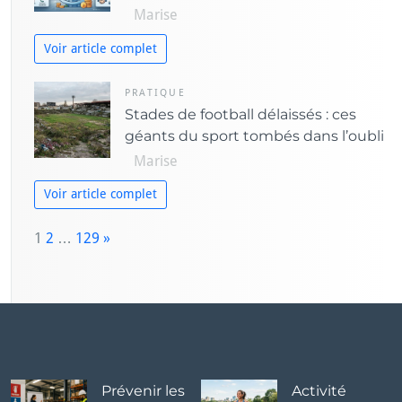
Marise
Voir article complet
PRATIQUE
Stades de football délaissés : ces
géants du sport tombés dans l’oubli
Marise
Voir article complet
P
1
2
…
129
»
a
N
g
e
e:
x
t
Prévenir les
Activité