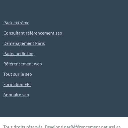
a
N
g
e
e:
x
Pack extrême
t
Consultant référencement seo
Déménagement Paris
Packs netlinking
Référencement web
Tout sur le seo
Formation EFT
Annuaire seo
Tous droits réservés. Developé par
Référencement naturel et