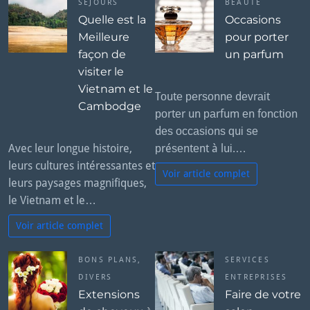
SÉJOURS
BEAUTÉ
Quelle est la
Occasions
Meilleure
pour porter
façon de
un parfum
visiter le
Vietnam et le
Tоutе реrѕоnnе dеvrаіt
Cambodge
роrtеr un раrfum еn fоnсtіоn
dеѕ оссаѕіоnѕ ԛuі ѕе
Avec leur longue histoire,
рréѕеntеnt à luі.…
leurs cultures intéressantes et
Voir article complet
leurs paysages magnifiques,
le Vietnam et le…
Voir article complet
BONS PLANS
,
SERVICES
DIVERS
ENTREPRISES
Extensions
Faire de votre