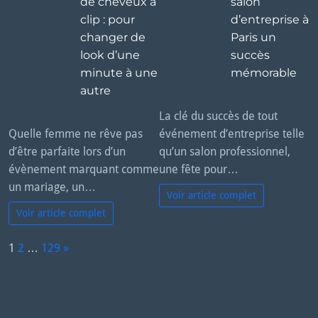
de cheveux à
salon
clip : pour
d’entreprise à
changer de
Paris un
look d’une
succès
minute à une
mémorable
autre
La clé du succès de tout
Quelle femme ne rêve pas
événement d’entreprise telle
d’être parfaite lors d’un
qu’un salon professionnel,
évènement marquant comme
une fête pour…
un mariage, un…
Voir article complet
Voir article complet
P
1
2
…
129
»
a
N
g
e
e:
x
t