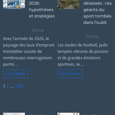
2026:
délaissés : ces
hypothèses
géants du
et stratégies
sport tombés
dans l’oubli
Marise
Marise
Avec l’arrivée de 2026, le
paysage des taux d’emprunt
Les stades de football, jadis
immobilier suscite de
temples vibrants de passion
nombreuses interrogations
et de grandes émotions
parmi…
sportives, se…
Lire l'article
Lire l'article
P
1
2
…
129
»
a
N
g
e
e:
x
t