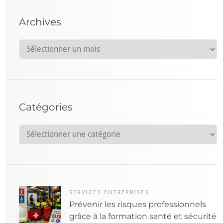
Archives
A
r
c
h
i
Catégories
v
e
C
s
a
t
é
g
o
SERVICES ENTREPRISES
Prévenir les risques professionnels
r
grâce à la formation santé et sécurité
i