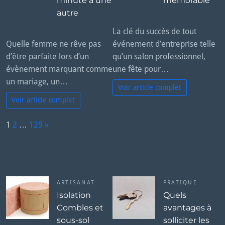
minute à une
mémorable
autre
La clé du succès de tout
Quelle femme ne rêve pas
événement d’entreprise telle
d’être parfaite lors d’un
qu’un salon professionnel,
évènement marquant comme
une fête pour…
un mariage, un…
Voir article complet
Voir article complet
P
1
2
…
129
»
a
N
g
e
e:
x
t
ARTISANAT
PRATIQUE
Isolation
Quels
Combles et
avantages à
sous-sol
solliciter les