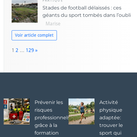
PRATIQUE
Stades de football délaissés : ces
géants du sport tombés dans l’oubli
Marise
Voir article complet
P
1
2
…
129
»
a
N
g
e
e:
x
t
Prévenir les
Activité
risques
physique
professionnels
adaptée:
grâce à la
trouver le
formation
sport qui