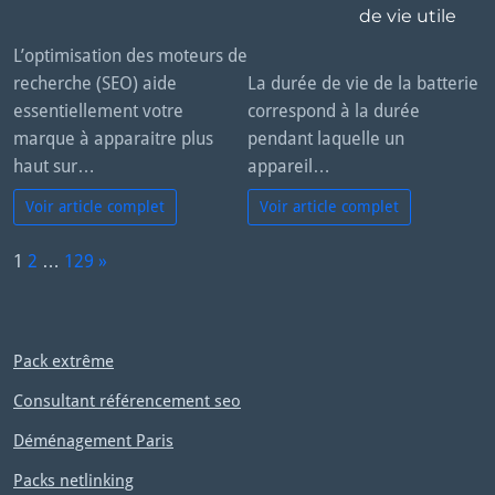
de vie utile
L’optimisation des moteurs de
recherche (SEO) aide
La durée de vie de la batterie
essentiellement votre
correspond à la durée
marque à apparaitre plus
pendant laquelle un
haut sur…
appareil…
Voir article complet
Voir article complet
P
1
2
…
129
»
a
N
g
e
e:
x
Pack extrême
t
Consultant référencement seo
Déménagement Paris
Packs netlinking