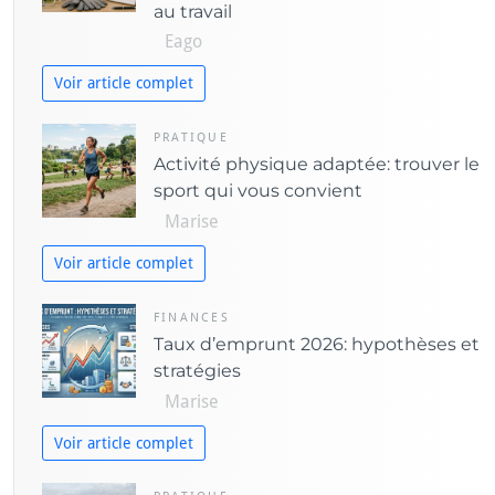
au travail
e
Eago
s
Voir article complet
PRATIQUE
Activité physique adaptée: trouver le
sport qui vous convient
Marise
Voir article complet
FINANCES
Taux d’emprunt 2026: hypothèses et
stratégies
Marise
Voir article complet