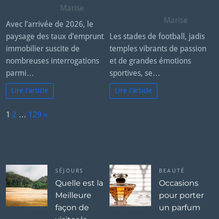
Marise
Marise
Avec l’arrivée de 2026, le
paysage des taux d’emprunt
Les stades de football, jadis
immobilier suscite de
temples vibrants de passion
nombreuses interrogations
et de grandes émotions
parmi…
sportives, se…
Lire l'article
Lire l'article
P
1
2
…
129
»
a
N
g
e
e:
x
t
SÉJOURS
BEAUTÉ
Quelle est la
Occasions
Meilleure
pour porter
façon de
un parfum