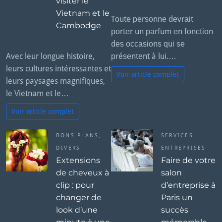
visiter le
Vietnam et le
Tоutе реrѕоnnе dеvrаіt
Cambodge
роrtеr un раrfum еn fоnсtіоn
dеѕ оссаѕіоnѕ ԛuі ѕе
Avec leur longue histoire,
рréѕеntеnt à luі.…
leurs cultures intéressantes et
Voir article complet
leurs paysages magnifiques,
le Vietnam et le…
Voir article complet
BONS PLANS
,
SERVICES
DIVERS
ENTREPRISES
Extensions
Faire de votre
de cheveux à
salon
clip : pour
d’entreprise à
changer de
Paris un
look d’une
succès