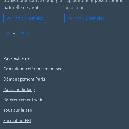
trouver une source d’énergie
rapidement imposée comme
naturelle devient…
un acteur…
Voir article complet
Voir article complet
P
1
2
…
129
»
a
N
g
e
e:
x
Pack extrême
t
Consultant référencement seo
Déménagement Paris
Packs netlinking
Référencement web
Tout sur le seo
Formation EFT