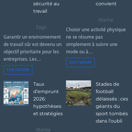
sécurité au
convient
travail
Marise
Eago
Choisir une activité physique
Garantir un environnement
ne se résume pas
de travail sûr est devenu un
simplement à suivre une
objectif prioritaire pour les
mode ou à…
entreprises. Les…
Lire l'article
Lire l'article
Taux
Stades de
d’emprunt
football
2026:
délaissés : ces
hypothèses
géants du
et stratégies
sport tombés
dans l’oubli
Marise