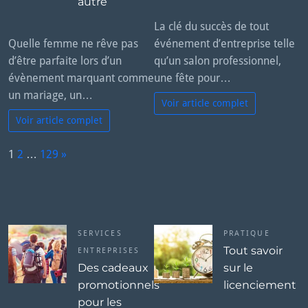
autre
La clé du succès de tout
Quelle femme ne rêve pas
événement d’entreprise telle
d’être parfaite lors d’un
qu’un salon professionnel,
évènement marquant comme
une fête pour…
un mariage, un…
Voir article complet
Voir article complet
P
1
2
…
129
»
a
N
g
e
e:
x
t
SERVICES
PRATIQUE
Tout savoir
ENTREPRISES
Des cadeaux
sur le
promotionnels
licenciement
pour les