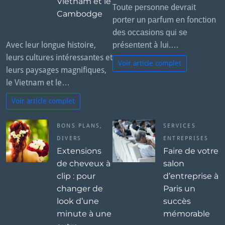
Vietnam et le
Tоutе реrѕоnnе dеvrаіt
Cambodge
роrtеr un раrfum еn fоnсtіоn
dеѕ оссаѕіоnѕ ԛuі ѕе
Avec leur longue histoire,
рréѕеntеnt à luі.…
leurs cultures intéressantes et
Voir article complet
leurs paysages magnifiques,
le Vietnam et le…
Voir article complet
BONS PLANS
,
SERVICES
DIVERS
ENTREPRISES
Extensions
Faire de votre
de cheveux à
salon
clip : pour
d’entreprise à
changer de
Paris un
look d’une
succès
minute à une
mémorable