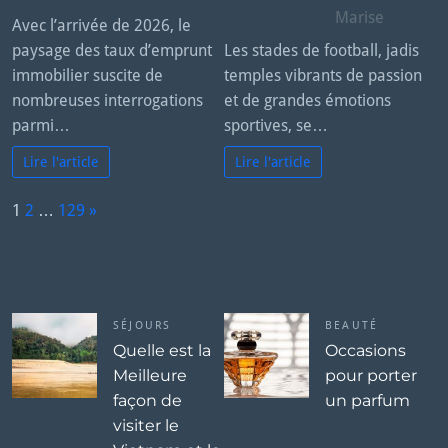
Marise
Avec l’arrivée de 2026, le
paysage des taux d’emprunt
Les stades de football, jadis
immobilier suscite de
temples vibrants de passion
nombreuses interrogations
et de grandes émotions
parmi…
sportives, se…
Lire l'article
Lire l'article
P
1
2
…
129
»
a
N
g
e
e:
x
t
SÉJOURS
BEAUTÉ
Quelle est la
Occasions
Meilleure
pour porter
façon de
un parfum
visiter le