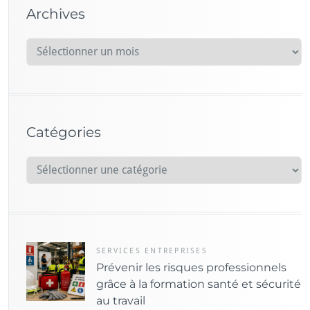
Archives
A
r
c
h
i
Catégories
v
e
C
s
a
t
é
g
o
SERVICES ENTREPRISES
Prévenir les risques professionnels
r
grâce à la formation santé et sécurité
i
au travail
e