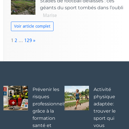
Stades de football délaissés : ces
géants du sport tombés dans l’oubli
Marise
Voir article complet
P
1
2
…
129
»
a
N
g
e
e:
x
t
Prévenir les
Activité
risques
physique
professionnels
adaptée:
grâce à la
trouver le
formation
sport qui
santé et
vous